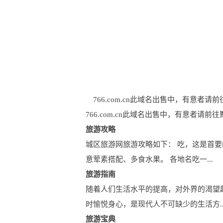
766.com.cn此域名出售中，有意者请前往聚名网
766.com.cn此域名出售中，有意者请前往聚名
旅游攻略
城区旅游网旅游攻略如下： 吃，这是首要
意荤素搭配、多食水果。 各地名吃一...
旅游指南
随着人们生活水平的提高，对外界的渴望
时愉悦身心，是现代人不可缺少的生活方..
旅游宝典