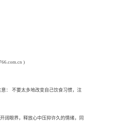
com.cn )
注意： 不要太多地改变自己饮食习惯，注
人开阔眼界，释放心中压抑许久的情绪，同