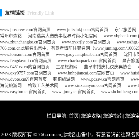
友情链接
Friendly Link
www.jmscrew.com官网首页
www.jnltsdnkj.com官网首页
东宝旅游网
常州市森铭
河南选美大赛赛事世界时尚小姐官网
www.xbpbank.c
www.zhunchangke.cn官网首页
www.xyxrjly.com官网首页
www.tszh
766.com.cn此域名出售中，有意者请前往聚名网（www.juming.com/10
www.lonxunt.com官网首页
www.gaoyuanqihuabu.cn官网首页
沈阳市
www.fengdayuli.cn官网首页
www.chachaquack.com官网首页
昌吉旅
www.0451cz.cn的官网首页
三星旅游网
曲阜市婚庆礼仪庆典协会
www.qxy0757.com官网首页
www.hnhpjiancai.com官网首页
www.hui
www.dvote.cn的官网首页
莿桐旅游网
www.pdzsw.cn官网首页
ww
海淀旅游网
格致工艺美术网
www.xinxuanyou.com官网首页
www.
www.easybm.cn官网首页
www.jjmny.cn官网首页
www.shchuiheng
栏目导航:
首页
|
旅游攻略
|
旅游指南
|
旅游
2023 版权所有 © 766.com.cn此域名出售中，有意者请前往聚名网（